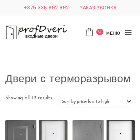
Перейти к содержимому
+375 336 692 692
ЗАКАЗ ЗВОНКА
0
МЕНЮ
Пер
Profdveri.by
нав
Двери с терморазрывом
Showing all 19 results